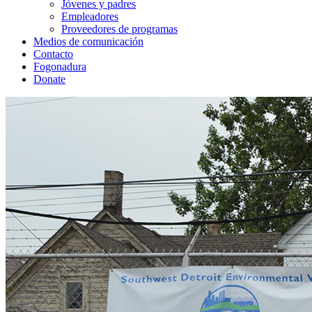
Jóvenes y padres
Empleadores
Proveedores de programas
Medios de comunicación
Contacto
Fogonadura
Donate