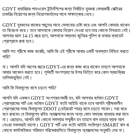
GDYT ক্যারিয়ার পাথওয়েস ইন্টার্নশিপের জন্য নির্বাচিত যুবকরা বেসরকারী সেক্টরের
চাকরির নিয়োগের জন্য নিয়োগকর্তাদের সাথে সাক্ষাত্কার নেবে।
GDYT যুবকদের কাজের পছন্দের সাথে মেলানোর চেষ্টা করে এবং আপনি কোথায় থাকেন
তা বিবেচনা করে। তবে আপনাকে কোথায় নিয়োগ দেওয়া হবে তার কোনো নিশ্চয়তা নেই।
আপনার বয়স 14-15 বছর হলে, আপনাকে সম্ভবত জুনিয়র পুলিশ বা ফায়ার ক্যাডেট
প্রোগ্রামে রাখা হবে।
আমি গত গ্রীষ্মে কাজ করেছি, আমি কি এই গ্রীষ্মে আবার একটি অবস্থান নিশ্চিত করতে
পারি?
না। আপনি যদি আগের বছরে GDYT-এর জন্য কাজ করে থাকেন তাহলে আপনাকে
আবার আবেদন করতে হবে। পূর্ববর্তী অংশগ্রহণের উপর ভিত্তি করে কোন স্বয়ংক্রিয়
তালিকাভুক্তি নেই।
আমি কি বিনামূল্যে বাসে চড়তে পারি?
আপনি যদি একজন GDYT অংশগ্রহণকারী হন, যদি আপনার বর্তমান GDYT
প্রোগ্রামের শার্ট এবং বর্তমান GDYT ফটো আইডি থাকে তবে আপনি গ্রীষ্মকালীন
প্রোগ্রামের সময় বিনামূল্যে DDOT (ডেট্রয়েট শহর) বাসে চড়তে পারেন। দয়া করে
মনে রাখবেন যে বিনামূল্যে রাইড অ্যাক্সেসের জন্য অন্য কোন সমন্বয় ব্যবহার করা যাবে
না। এছাড়াও, আপনি যদি কোনো সমস্যার সম্মুখীন হন তাহলে বাস ভাড়ার ব্যাক আপ
নেওয়া সবসময়ই ভালো। GDYT শার্ট এবং ফটো আইডি সংমিশ্রণ SMART বাস বা
কোনো কাস্টমাইজড পরিবহন পরিষেবাগুলিতে বিনামূল্যে অ্যাক্সেসের অনুমতি দেয় না।