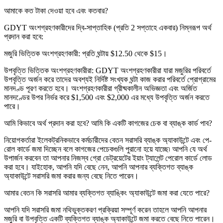
আমাকে কত টাকা দেওয়া হবে এবং কতবার?
GDYT অংশগ্রহণকারীদের দ্বি-সাপ্তাহিক (প্রতি 2 সপ্তাহে একবার) নিম্নরূপ অর্থ
প্রদান করা হবে:
মজুরি ভিত্তিক অংশগ্রহণকারী: প্রতি ঘন্টায় $12.50 থেকে $15।
উপবৃত্তি ভিত্তিক অংশগ্রহণকারীরা: GDYT অংশগ্রহণকারীরা যারা মজুরির পরিবর্তে
উপবৃত্তি অর্জন করে তাদের অবশ্যই নির্দিষ্ট সংখ্যক ঘন্টা কাজ করার পরিবর্তে প্রোগ্রামের
মানদণ্ড পূরণ করতে হবে। অংশগ্রহণকারীরা গ্রীষ্মকালীন অভিজ্ঞতা এবং অর্জিত
মানদণ্ডের উপর নির্ভর করে $1,500 এবং $2,000 এর মধ্যে উপবৃত্তি অর্জন করতে
পারে।
আমি কিভাবে অর্থ প্রদান করা হবে? আমি কি একটি কাগজের চেক বা ব্যাঙ্ক কার্ড পাব?
নিয়োগকর্তারা ইলেকট্রনিকভাবে কর্মচারীদের বেতন সরাসরি ব্যাঙ্ক অ্যাকাউন্টে এবং পে-
রোল কার্ডে জমা দিচ্ছেন বলে কাগজের পেচেকগুলি পুরানো হয়ে যাচ্ছে৷ আপনি যে অর্থ
উপার্জন করবেন তা আপনার নিজস্ব গ্রো ডেট্রয়েটের ইয়াং ট্যালেন্ট পেরোল কার্ডে লোড
করা হবে। যাইহোক, আপনি যদি বেছে নেন, আপনি আপনার ব্যক্তিগত ব্যাঙ্ক
অ্যাকাউন্টে সরাসরি জমা করার জন্য বেছে নিতে পারেন।
আমার বেতন কি সরাসরি আমার ব্যক্তিগত ব্যাঙ্কিং অ্যাকাউন্টে জমা করা যেতে পারে?
আপনি যদি সরাসরি জমা নথিভুক্তকরণ প্রক্রিয়া সম্পূর্ণ করেন তাহলে আপনি আপনার
মজুরি বা উপবৃত্তি একটি ব্যক্তিগত ব্যাঙ্ক অ্যাকাউন্টে জমা করতে বেছে নিতে পারেন।