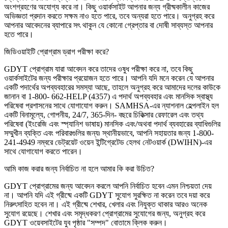
অংশগ্রহণের অযোগ্য করে না। কিছু ওয়ার্কসাইট আপনার জন্য গ্রীষ্মকালীন কাজের
অভিজ্ঞতা প্রদান করতে সক্ষম নাও হতে পারে, তবে অন্যরা হতে পারে। অনুগ্রহ করে
আপনার আবেদনের ব্যাপারে সৎ থাকুন যে কোনো গ্রেপ্তার বা দোষী সাব্যস্ত আপনার
হতে পারে।
জিডিওয়াইটি প্রোগ্রাম ড্রাগ পরীক্ষা করে?
GDYT প্রোগ্রাম যারা আবেদন করে তাদের ওষুধ পরীক্ষা করে না, তবে কিছু
ওয়ার্কসাইটের জন্য পরীক্ষার প্রয়োজন হতে পারে। আপনি যদি মনে করেন যে আপনার
একটি পদার্থের অপব্যবহারের সমস্যা আছে, তাহলে অনুগ্রহ করে আমাদের দলের কাউকে
জানান বা 1-800- 662-HELP (4357) এ পদার্থ অপব্যবহার এবং মানসিক স্বাস্থ্য
পরিষেবা প্রশাসনের সাথে যোগাযোগ করুন। SAMHSA-এর ন্যাশনাল হেল্পলাইন হল
একটি বিনামূল্যে, গোপনীয়, 24/7, 365-দিন- বছরে চিকিত্সার রেফারেল এবং তথ্য
পরিষেবা (ইংরেজি এবং স্প্যানিশ ভাষায়) মানসিক এবং/অথবা পদার্থ ব্যবহারের ব্যাধিগুলির
সম্মুখীন ব্যক্তি এবং পরিবারগুলির জন্য৷ স্থানীয়ভাবে, আপনি সহায়তার জন্য 1-800-
241-4949 নম্বরে ডেট্রয়েট ওয়েন ইন্টিগ্রেটেড হেলথ নেটওয়ার্ক (DWIHN)-এর
সাথে যোগাযোগ করতে পারেন।
আমি কাজ করার জন্য নির্বাচিত না হলে আমার কি করা উচিত?
GDYT প্রোগ্রামের জন্য আবেদন করলে আপনি নির্বাচিত হবেন এমন নিশ্চয়তা দেয়
না। আপনি যদি এই গ্রীষ্মে একটি GDYT সুযোগ সুরক্ষিত না করেন তবে দয়া করে
নিরুৎসাহিত হবেন না। এই গ্রীষ্মে শেখার, খেলার এবং নিযুক্ত থাকার আরও অনেক
সুযোগ রয়েছে। শেখার এবং সমৃদ্ধকরণ প্রোগ্রামের সুযোগের জন্য, অনুগ্রহ করে
GDYT ওয়েবসাইটের যুব পৃষ্ঠার "সম্পদ" বোতামে ক্লিক করুন।