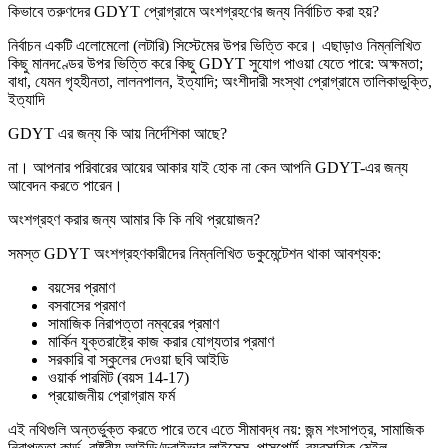
কিভাবে তরুণদের GDYT প্রোগ্রামে অংশগ্রহণের জন্য নির্বাচিত করা হয়?
নির্বাচন একটি এলোমেলো (লটারি) সিস্টেমের উপর ভিত্তি করে। এছাড়াও নিম্নলিখিত
কিছু মানদণ্ডের উপর ভিত্তি করে কিছু GDYT সুযোগ পাওয়া যেতে পারে: অক্ষমতা;
বাধা, যেমন গৃহহীনতা, লালনপালন, ইত্যাদি; অংশীদারী সংস্থা প্রোগ্রামে তালিকাভুক্তি,
ইত্যাদি
GDYT এর জন্য কি আয় নির্দেশিকা আছে?
না। আপনার পরিবারের আয়ের আকার যাই হোক না কেন আপনি GDYT-এর জন্য
আবেদন করতে পারেন।
অংশগ্রহণ করার জন্য আমার কি কি নথি প্রয়োজন?
সমস্ত GDYT অংশগ্রহণকারীদের নিম্নলিখিত ডকুমেন্টেশন থাকা আবশ্যক:
বয়সের প্রমাণ
বসবাসের প্রমাণ
সামাজিক নিরাপত্তা নম্বরের প্রমাণ
মার্কিন যুক্তরাষ্ট্রে কাজ করার যোগ্যতার প্রমাণ
সরকারি বা স্কুলের দেওয়া ছবি আইডি
ওয়ার্ক পারমিট (বয়স 14-17)
প্রয়োজনীয় প্রোগ্রাম ফর্ম
এই নথিগুলি অন্তর্ভুক্ত করতে পারে তবে এতে সীমাবদ্ধ নয়: জন্ম শংসাপত্র, সামাজিক
নিরাপত্তা কার্ড, রাষ্ট্রীয় আইডি/ড্রাইভার লাইসেন্স, পাসপোর্ট, ব্যবসায়িক মেইল,