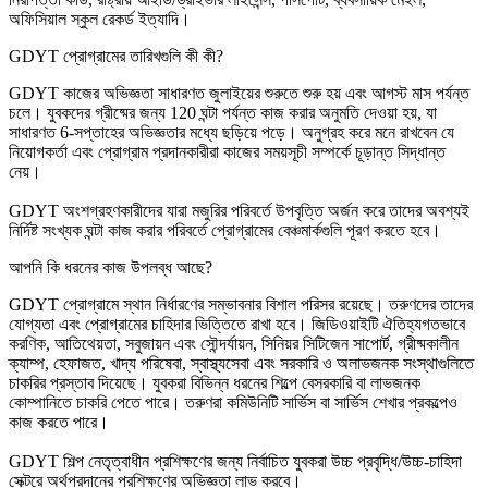
অফিসিয়াল স্কুল রেকর্ড ইত্যাদি।
GDYT প্রোগ্রামের তারিখগুলি কী কী?
GDYT কাজের অভিজ্ঞতা সাধারণত জুলাইয়ের শুরুতে শুরু হয় এবং আগস্ট মাস পর্যন্ত
চলে। যুবকদের গ্রীষ্মের জন্য 120 ঘন্টা পর্যন্ত কাজ করার অনুমতি দেওয়া হয়, যা
সাধারণত 6-সপ্তাহের অভিজ্ঞতার মধ্যে ছড়িয়ে পড়ে। অনুগ্রহ করে মনে রাখবেন যে
নিয়োগকর্তা এবং প্রোগ্রাম প্রদানকারীরা কাজের সময়সূচী সম্পর্কে চূড়ান্ত সিদ্ধান্ত
নেয়।
GDYT অংশগ্রহণকারীদের যারা মজুরির পরিবর্তে উপবৃত্তি অর্জন করে তাদের অবশ্যই
নির্দিষ্ট সংখ্যক ঘন্টা কাজ করার পরিবর্তে প্রোগ্রামের বেঞ্চমার্কগুলি পূরণ করতে হবে।
আপনি কি ধরনের কাজ উপলব্ধ আছে?
GDYT প্রোগ্রামে স্থান নির্ধারণের সম্ভাবনার বিশাল পরিসর রয়েছে। তরুণদের তাদের
যোগ্যতা এবং প্রোগ্রামের চাহিদার ভিত্তিতে রাখা হবে। জিডিওয়াইটি ঐতিহ্যগতভাবে
করণিক, আতিথেয়তা, সবুজায়ন এবং সৌন্দর্যায়ন, সিনিয়র সিটিজেন সাপোর্ট, গ্রীষ্মকালীন
ক্যাম্প, হেফাজত, খাদ্য পরিষেবা, স্বাস্থ্যসেবা এবং সরকারি ও অলাভজনক সংস্থাগুলিতে
চাকরির প্রস্তাব দিয়েছে। যুবকরা বিভিন্ন ধরনের শিল্পে বেসরকারি বা লাভজনক
কোম্পানিতে চাকরি পেতে পারে। তরুণরা কমিউনিটি সার্ভিস বা সার্ভিস শেখার প্রকল্পেও
কাজ করতে পারে।
GDYT শিল্প নেতৃত্বাধীন প্রশিক্ষণের জন্য নির্বাচিত যুবকরা উচ্চ প্রবৃদ্ধি/উচ্চ-চাহিদা
সেক্টরে অর্থপ্রদানের প্রশিক্ষণের অভিজ্ঞতা লাভ করবে।