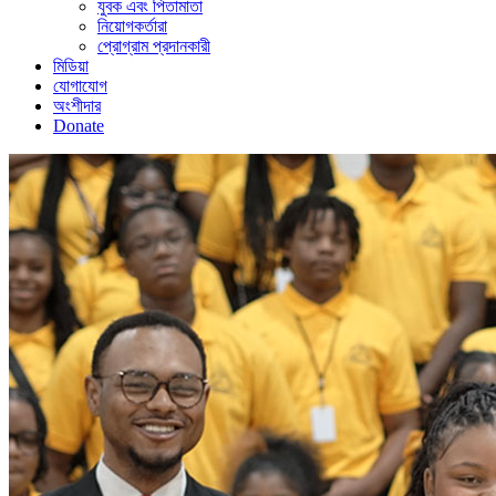
যুবক এবং পিতামাতা
নিয়োগকর্তারা
প্রোগ্রাম প্রদানকারী
মিডিয়া
যোগাযোগ
অংশীদার
Donate