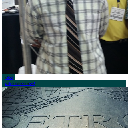
যৌবন
এখানে আবেদন করুন!